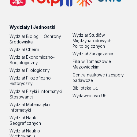
Wydziały i Jednostki
Wydział Studiów
Wydział Biologii i Ochrony
Międzynarodowych i
Środowiska
Politologicznych
Wydział Chemii
Wydział Zarządzania
Wydział Ekonomiczno-
Filia w Tomaszowie
Socjologiczny
Mazowieckim
Wydział Filologiczny
Centra naukowe i zespoły
Wydział Filozoficzno-
badawcze
Historyczny
Biblioteka UŁ
Wydział Fizyki i Informatyki
Wydawnictwo UŁ
Stosowanej
Wydział Matematyki i
Informatyki
Wydział Nauk
Geograficznych
Wydział Nauk o
Wychowaniu