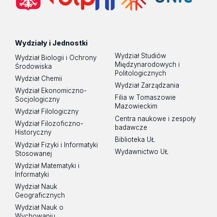
Wydziały i Jednostki
Wydział Studiów
Wydział Biologii i Ochrony
Międzynarodowych i
Środowiska
Politologicznych
Wydział Chemii
Wydział Zarządzania
Wydział Ekonomiczno-
Filia w Tomaszowie
Socjologiczny
Mazowieckim
Wydział Filologiczny
Centra naukowe i zespoły
Wydział Filozoficzno-
badawcze
Historyczny
Biblioteka UŁ
Wydział Fizyki i Informatyki
Wydawnictwo UŁ
Stosowanej
Wydział Matematyki i
Informatyki
Wydział Nauk
Geograficznych
Wydział Nauk o
Wychowaniu