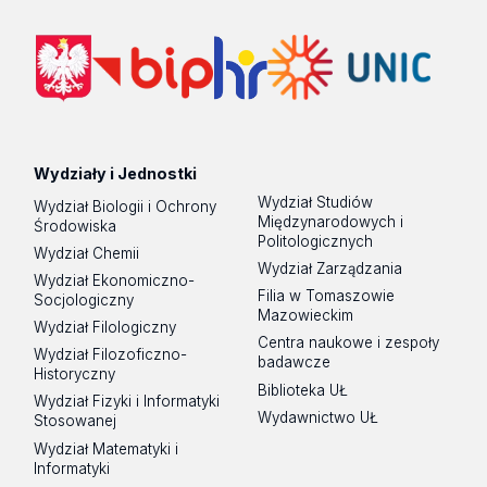
Wydziały i Jednostki
Wydział Studiów
Wydział Biologii i Ochrony
Międzynarodowych i
Środowiska
Politologicznych
Wydział Chemii
Wydział Zarządzania
Wydział Ekonomiczno-
Filia w Tomaszowie
Socjologiczny
Mazowieckim
Wydział Filologiczny
Centra naukowe i zespoły
Wydział Filozoficzno-
badawcze
Historyczny
Biblioteka UŁ
Wydział Fizyki i Informatyki
Wydawnictwo UŁ
Stosowanej
Wydział Matematyki i
Informatyki