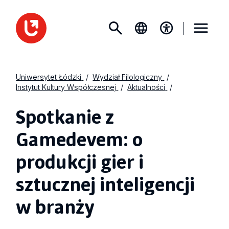
Uniwersytet Łódzki
Wydział Filologiczny
Instytut Kultury Współczesnej
Aktualności
Spotkanie z
Gamedevem: o
produkcji gier i
sztucznej inteligencji
w branży