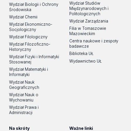
Wydział Studiów
Wydział Biologii i Ochrony
Międzynarodowych i
Środowiska
Politologicznych
Wydział Chemii
Wydział Zarządzania
Wydział Ekonomiczno-
Filia w Tomaszowie
Socjologiczny
Mazowieckim
Wydział Filologiczny
Centra naukowe i zespoły
Wydział Filozoficzno-
badawcze
Historyczny
Biblioteka UŁ
Wydział Fizyki i Informatyki
Wydawnictwo UŁ
Stosowanej
Wydział Matematyki i
Informatyki
Wydział Nauk
Geograficznych
Wydział Nauk o
Wychowaniu
Wydział Prawa i
Administracji
Na skróty
Ważne linki