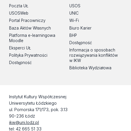
Poczta UŁ
USOS
USOSWeb
UNIC
Portal Pracowniczy
Wi-Fi
Baza Aktów Własnych
Biuro Karier
Platforma e-learningowa
BHP
Moodle
Dostępność
Eksperci UŁ
Informacja o sposobach
Polityka Prywatności
rozwiązywania konfliktów
w IKW
Dostępność
Biblioteka Wydziałowa
Instytut Kultury Współczesnej
Uniwersytetu Łódzkiego
ul. Pomorska 171/173, pok. 3.13
90-236 Łódź
ikw@uni.lodz.pl
tel: 42 665 51 33